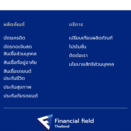
ธนาคาร
ธนาคารธนชาต – Thanachart Bank
ธนาคารทหารไทย – TMB Bank
ผลิตภัณฑ์
บริการ
ธนาคารซีไอเอ็มบี ไทย – CIMB
บัตรเครดิต
เปรียบเทียบผลิตภัณฑ์
สินเชื่อบุคคลพรอมิส – PROMISE PERSONAL LOAN
บัตรกดเงินสด
โปรโมชั่น
อิออน – AEON
สินเชื่อส่วนบุคคล
ติดต่อเรา
บัตรกรุงไทย – KTC
สินเชื่อที่อยู่อาศัย
นโยบายสิทธิส่วนบุคคล
ธนาคารยูโอบี – UOB Bank
สินเชื่อรถยนต์
ประกันชีวิต
ประเภทสินเชื่อ
ประกันสุขภาพ
สินเชื่อเพื่อธุรกิจ
ประกันภัยรถยนต์
สินเชื่อส่วนบุคคล
สินเชื่อที่อยู่อาศัย
สินเชื่อรถยนต์